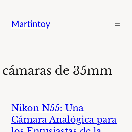
Saltar
al
Martintoy
contenido
cámaras de 35mm
Nikon N55: Una
Cámara Analógica para
los Entusiastas de la