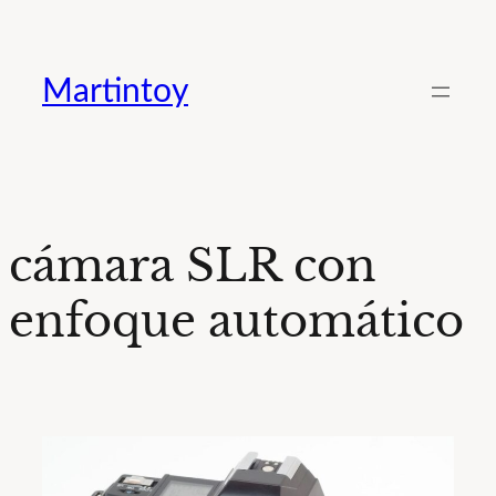
Saltar
al
Martintoy
contenido
cámara SLR con
enfoque automático