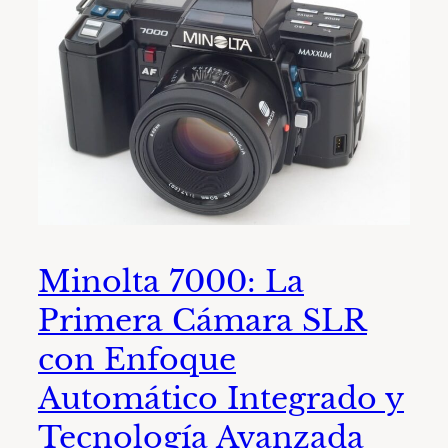
Minolta 7000: La
Primera Cámara SLR
con Enfoque
Automático Integrado y
Tecnología Avanzada