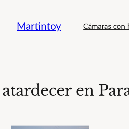
Saltar
al
Martintoy
Cámaras con h
contenido
atardecer en Par