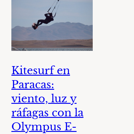
Kitesurf en
Paracas:
viento, luz y
ráfagas con la
Olympus E-