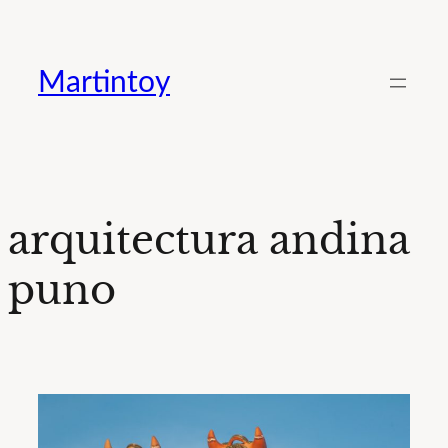
Saltar
al
Martintoy
contenido
arquitectura andina
puno