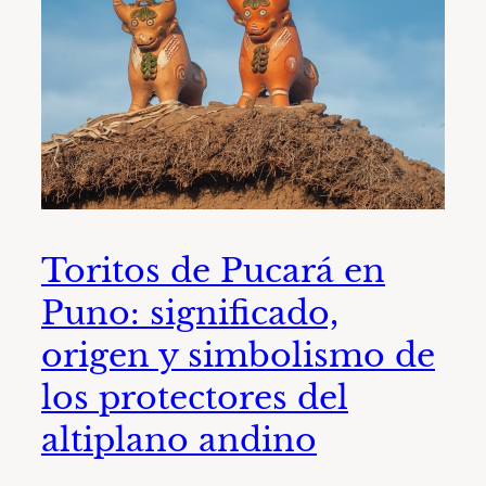
Toritos de Pucará en
Puno: significado,
origen y simbolismo de
los protectores del
altiplano andino