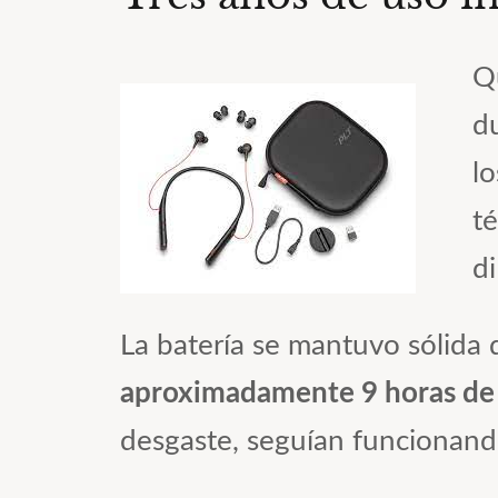
Q
d
l
té
d
La batería se mantuvo sólida 
aproximadamente 9 horas de
desgaste, seguían funcionand