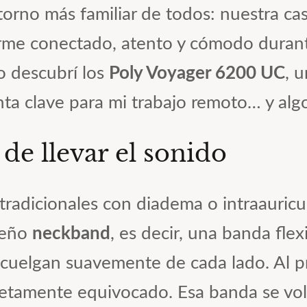
ntorno más familiar de todos: nuestra ca
rme conectado, atento y cómodo durante
o descubrí los
Poly Voyager 6200 UC
, 
ta clave para mi trabajo remoto… y alg
de llevar el sonido
 tradicionales con diadema o intraauric
seño
neckband
, es decir, una banda fle
 cuelgan suavemente de cada lado. Al p
tamente equivocado. Esa banda se volvi