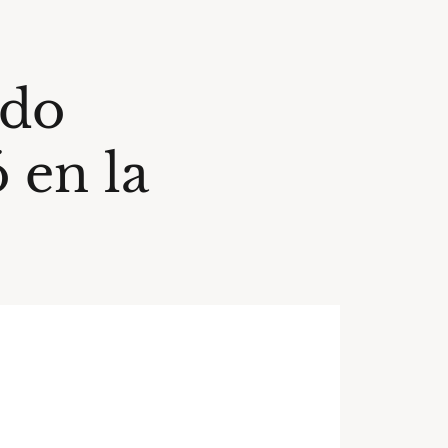
ado
 en la