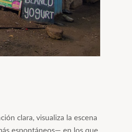
ón clara, visualiza la escena
, más espontáneos— en los que