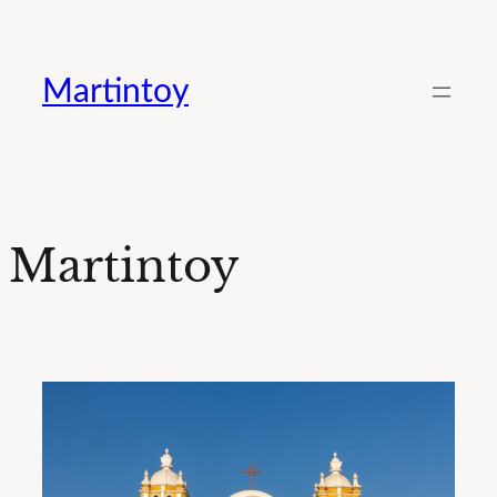
Saltar
al
Martintoy
contenido
Martintoy